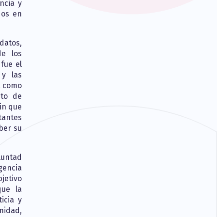
ncia y
dos en
datos,
de los
fue el
 y las
a como
nto de
sin que
tantes
ber su
luntad
gencia
jetivo
que la
icia y
midad,