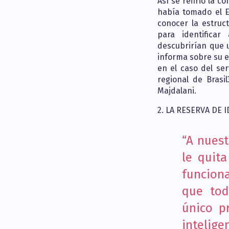
Así se refirió la c
había tomado el E
conocer la estruct
para identificar
descubrirían que u
informa sobre su 
en el caso del ser
regional de Brasi
Majdalani.
2. LA RESERVA DE
“A nuest
le quita
funcion
que tod
único p
intelige