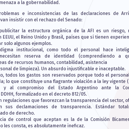
 amenaza a la gobernabilidad.
roblemas e inconsistencias de las declaraciones de Arr
van insistir con el rechazo del Senado:
publicitar la estructura orgánica de la AFI es un riesgo,
 EEUU, el Reino Unido y Brasil, países que sí tienen experie
ar solo algunos ejemplos.
igma institucional, como todo el personal hace intelig
necesitan reserva de identidad (comprendiendo a qu
reas de recursos humanos, contabilidad, asistencia
sonal de limpieza). Un absurdo injustificable e inaceptable.
to, todos los gastos son reservados porque todo el personal
; lo que constituye una flagrante violación a la ley vigente (
6) y al compromiso del Estado Argentino ante la Co
DDHH, formalizado en el decreto 812/05.
 regulaciones que favorezcan la transparencia del sector, o
n sus declamaciones de transparencia. Estándar tota
tado de derecho.
ncia de control que aceptan es la de la Comisión Bicamer
 les consta, es absolutamente ineficaz.