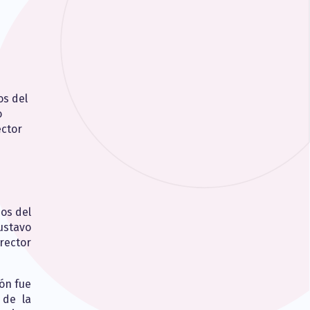
os del
o
ector
os del
ustavo
rector
ón fue
 de la