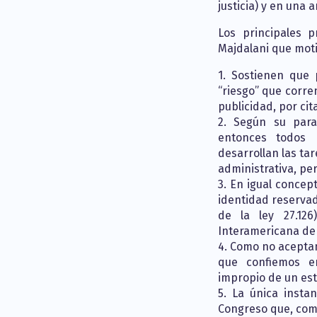
justicia) y en una
Los principales p
Majdalani que moti
1. Sostienen que 
“riesgo” que corren
publicidad, por cit
2. Según su parad
entonces todos 
desarrollan las ta
administrativa, per
3. En igual concep
identidad reservada
de la ley 27.12
Interamericana de 
4. Como no aceptan
que confiemos e
impropio de un es
5. La única insta
Congreso que, como