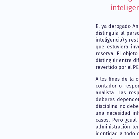
intelige
El ya derogado Ane
distinguía al pers
inteligencia) y res
que estuviera in
reserva. El objeto
distinguir entre d
revertido por el PE
A los fines de la 
contador o respon
analista. Las res
deberes dependen
disciplina no debe
una necesidad inhe
casos. Pero ¿cuál 
administración te
identidad a todo 