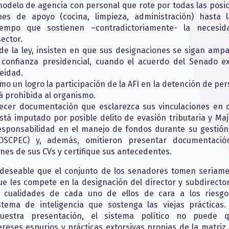
odelo de agencia con personal que rote por todas las posic
nes de apoyo (cocina, limpieza, administración) hasta 
 tiempo que sostienen –contradictoriamente- la necesi
sector.
 de la ley, insisten en que sus designaciones se sigan amp
confianza presidencial, cuando el acuerdo del Senado ex
eidad.
mo un logro la participación de la AFI en la detención de pe
tá prohibida al organismo.
recer documentación que esclarezca sus vinculaciones en 
stá imputado por posible delito de evasión tributaria y Maj
esponsabilidad en el manejo de fondos durante su gestió
 OSCPEC) y, además, omitieron presentar documentaci
ones de sus CVs y certifique sus antecedentes.
 deseable que el conjunto de los senadores tomen seriame
e les compete en la designación del director y subdirector
s cualidades de cada uno de ellos de cara a los riesg
tema de inteligencia que sostenga las viejas prácticas
uestra presentación, el sistema político no puede 
reses espurios y prácticas extorsivas propias de la matriz 