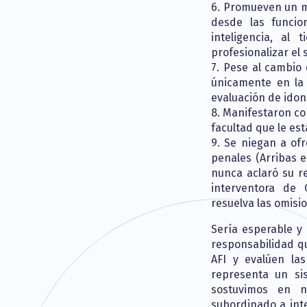
6. Promueven un m
desde las funcio
inteligencia, al
profesionalizar el 
7. Pese al cambio
únicamente en la 
evaluación de idon
8. Manifestaron co
facultad que le es
9. Se niegan a of
penales (Arribas e
nunca aclaró su r
interventora de
resuelva las omisi
Sería esperable y
responsabilidad qu
AFI y evalúen la
representa un sis
sostuvimos en n
subordinado a inte