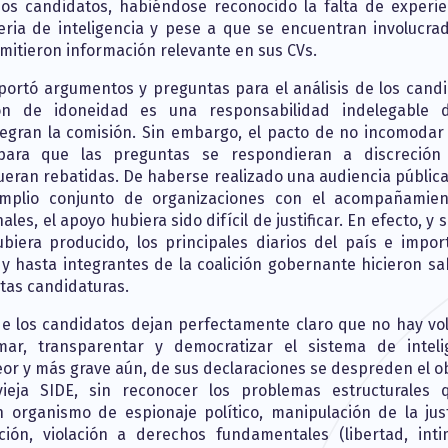
s candidatos, habiéndose reconocido la falta de experie
ria de inteligencia y pese a que se encuentran involucra
mitieron información relevante en sus CVs.
aportó argumentos y preguntas para el análisis de los candi
ón de idoneidad es una responsabilidad indelegable 
egran la comisión. Sin embargo, el pacto de no incomodar 
para que las preguntas se respondieran a discreción
ueran rebatidas. De haberse realizado una audiencia públic
mplio conjunto de organizaciones con el acompañamie
ales, el apoyo hubiera sido difícil de justificar. En efecto, y 
ubiera producido, los principales diarios del país e impor
, y hasta integrantes de la coalición gobernante hicieron sa
tas candidaturas.
de los candidatos dejan perfectamente claro que no hay vo
mar, transparentar y democratizar el sistema de inteli
or y más grave aún, de sus declaraciones se despreden el ob
vieja SIDE, sin reconocer los problemas estructurales 
n organismo de espionaje político, manipulación de la just
ión, violación a derechos fundamentales (libertad, inti