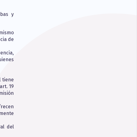
ibas y
 mismo
ncia de
encia,
ienes
 tiene
art. 19
misión
frecen
lmente
al del