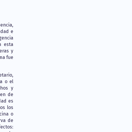
gencia,
idad e
igencia
n esta
eras y
ma fue
tario,
a o el
chos y
men de
dad es
os los
cina o
rva de
ectos: