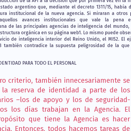
onducción de la AFI a la decisión que por primera vez en la h
stado argentino que, mediante el decreto 1311/15, había 
ura institucional de la nueva agencia. Si miraran a otros 
 aquellos avances institucionales que vale la pena e
na de las principales agencias de inteligencia del mundo, l
estructura orgánica en su página web1. Lo mismo puede obse
vicio de inteligencia interior del Reino Unido, el MI52. El 
l3 también contradice la supuesta peligrosidad de la que
 IDENTIDAD PARA TODO EL PERSONAL
ro criterio, también innecesariamente se
 la reserva de identidad a parte de los
arios –los de apoyo y los de seguridad-
os los días trabajan en la Agencia. El
ropósito que tiene la Agencia es hacer
ncia. Entonces, todos hacemos tareas de