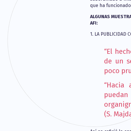
que ha funcionado 
ALGUNAS MUESTRA
AFI:
1. LA PUBLICIDAD 
“El hech
de un se
poco pru
“Hacia 
puedan 
organig
(S. Majd