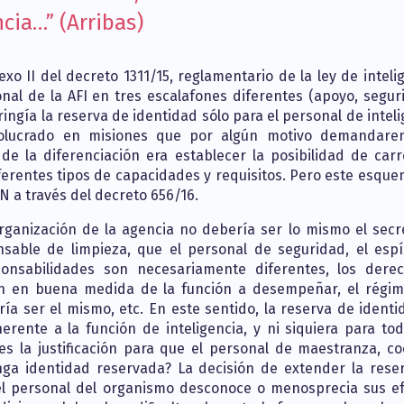
ncia…” (Arribas)
xo II del decreto 1311/15, reglamentario de la ley de inteli
onal de la AFI en tres escalafones diferentes (apoyo, segur
tringía la reserva de identidad sólo para el personal de intel
volucrado en misiones que por algún motivo demandare
 de la diferenciación era establecer la posibilidad de carr
iferentes tipos de capacidades y requisitos. Pero este esque
N a través del decreto 656/16.
organización de la agencia no debería ser lo mismo el secre
sable de limpieza, que el personal de seguridad, el espí
ponsabilidades son necesariamente diferentes, los dere
 en buena medida de la función a desempeñar, el régi
ría ser el mismo, etc. En este sentido, la reserva de identi
rente a la función de inteligencia, y ni siquiera para tod
es la justificación para que el personal de maestranza, co
nga identidad reservada? La decisión de extender la rese
el personal del organismo desconoce o menosprecia sus ef