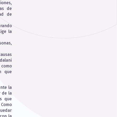
iones,
las de
dad de
arando
ige la
rsonas,
causas
dalani
n como
ón que
nte la
 de la
os que
. Como
quedar
con la