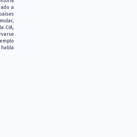
istoria
dado a
países
mular,
a CIA,
rvarse
ejemplo
 habla