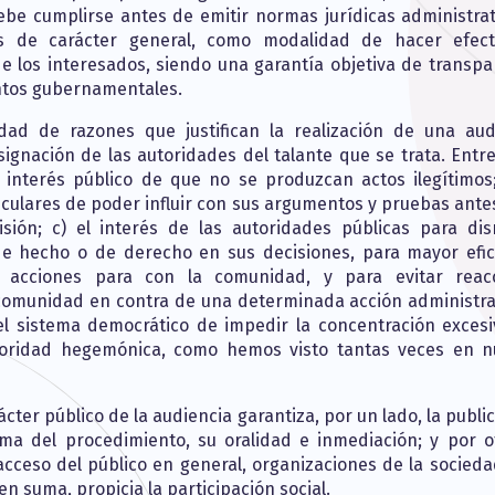
ebe cumplirse antes de emitir normas jurídicas administrat
vas de carácter general, como modalidad de hacer efect
 de los interesados, siendo una garantía objetiva de transpa
ntos gubernamentales.
dad de razones que justifican la realización de una aud
signación de las autoridades del talante que se trata. Entre
l interés público de que no se produzcan actos ilegítimos;
ticulares de poder influir con sus argumentos y pruebas ante
ión; c) el interés de las autoridades públicas para dis
de hecho o de derecho en sus decisiones, para mayor efic
 acciones para con la comunidad, y para evitar reac
 comunidad en contra de una determinada acción administrat
el sistema democrático de impedir la concentración excesi
oridad hegemónica, como hemos visto tantas veces en n
cter público de la audiencia garantiza, por un lado, la publi
ma del procedimiento, su oralidad e inmediación; y por ot
acceso del público en general, organizaciones de la sociedad
 en suma, propicia la participación social.