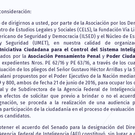
consideración:
de dirigirnos a usted, por parte de la Asociación por los De
entro de Estudios Legales y Sociales (CELS), la Fundación Vía Li
ericano de Seguridad y Democracia (ILSED) y el Núcleo de Es
y Seguridad (UMET), en nuestra calidad de organiza
Iniciativa Ciudadana para el Control del Sistema Inteli
ados por la
Asociación Pensamiento Penal
y
Poder Ciud
 expedientes Nros. PE 62/16 y PE 63/16, a través de los cua
luación de los pliegos del Señor Gustavo Héctor ArriBas y la
jdalani propuestos por el Poder Ejecutivo de la Nación media
 y 800, ambos de fecha 21 de junio de 2016, para ocupar los 
al y de Subdirectora de la Agencia Federal de Inteligencia
a efectos de solicitar que previo a brindar o no el acuer
signación, se proceda a la realización de una audiencia p
a participación de la ciudadanía en el proceso de evaluación
os candidatos.
btener el acuerdo del Senado para la designación del Dire
gencia Federal de Inteligencia (AFI) constituyó, sin lugar a