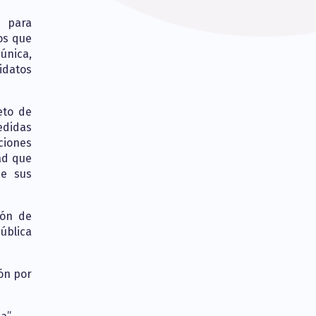
 para
os que
única,
idatos
eto de
edidas
ciones
ad que
de sus
ión de
ública
ón por