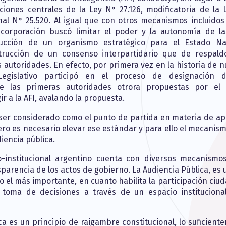
ciones centrales de la Ley N° 27.126, modificatoria de la 
nal N° 25.520. Al igual que con otros mecanismos incluidos
incorporación buscó limitar el poder y la autonomía de la
ducción de un organismo estratégico para el Estado Na
trucción de un consenso interpartidario que de respald
 autoridades. En efecto, por primera vez en la historia de n
Legislativo participó en el proceso de designación 
e las primeras autoridades otrora propuestas por el
gir a la AFI, avalando la propuesta.
ser considerado como el punto de partida en materia de ap
ero es necesario elevar ese estándar y para ello el mecanis
iencia pública.
co-institucional argentino cuenta con diversos mecanismo
sparencia de los actos de gobierno. La Audiencia Pública, es
no el más importante, en cuanto habilita la participación ci
toma de decisiones a través de un espacio instituciona
ca es un principio de raigambre constitucional, lo suficient