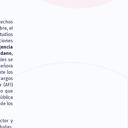
rechos
bre, el
tudios
ciones
gencia
adano
,
les se
 Señora
nte los
cargos
 (AFI)
do que
ública
 de los
ctor y
 dudas,