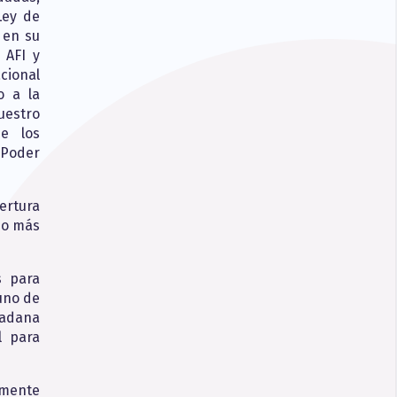
Ley de
 en su
 AFI y
cional
o a la
uestro
de los
 Poder
ertura
mo más
s para
 uno de
udadana
l para
emente