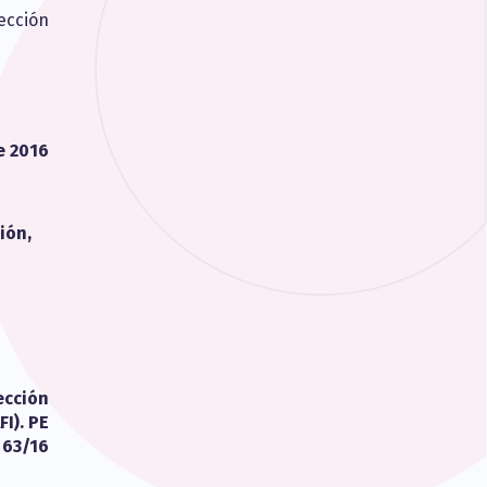
rección
e 2016
ión,
ección
I). PE
 63/16