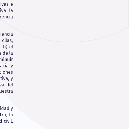
ivas e
iva la
rencia
iencia
 ellas,
 b) el
s de la
minuir
acia y
ciones
iva; y
va del
uestra
cidad y
ro, la
 civil,