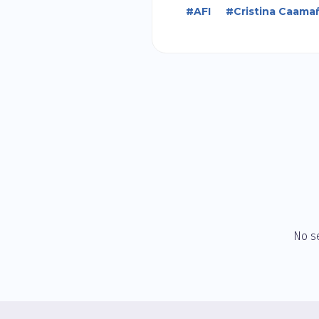
#AFI
#Cristina Caama
No s