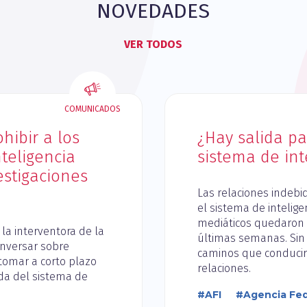
NOVEDADES
VER TODOS
COMUNICADOS
hibir a los
¿Hay salida par
teligencia
sistema de int
estigaciones
Las relaciones indebid
el sistema de inteligen
mediáticos quedaron
 la interventora de la
últimas semanas. Sin
onversar sobre
caminos que conducir
omar a corto plazo
relaciones.
da del sistema de
#AFI
#Agencia Fede